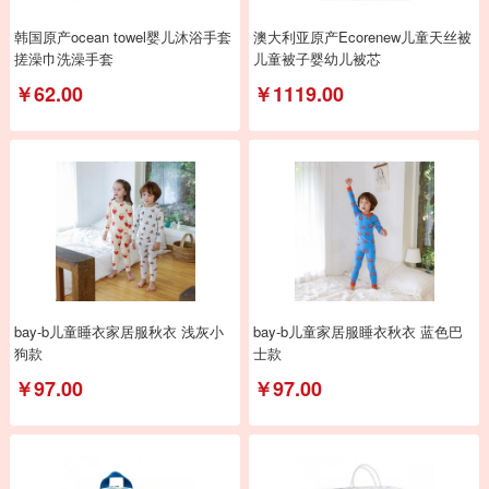
韩国原产ocean towel婴儿沐浴手套
澳大利亚原产Ecorenew儿童天丝被
搓澡巾洗澡手套
儿童被子婴幼儿被芯
￥62.00
￥1119.00
bay-b儿童睡衣家居服秋衣 浅灰小
bay-b儿童家居服睡衣秋衣 蓝色巴
狗款
士款
￥97.00
￥97.00