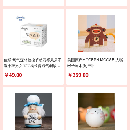
佳婴 氧气森林拉拉裤超薄婴儿尿不
美国原产MODERN MOOSE 大嘴
湿干爽男女宝宝成长裤透气弱酸亲
猴卡通木质挂钟
肤小内裤式
￥49.00
￥359.00