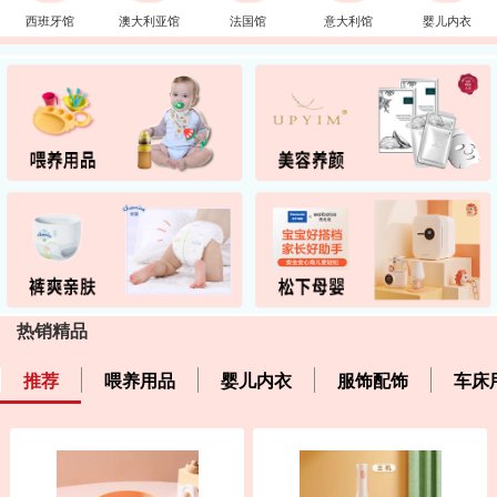
西班牙馆
澳大利亚馆
法国馆
意大利馆
婴儿内衣
热销精品
推荐
喂养用品
婴儿内衣
服饰配饰
车床