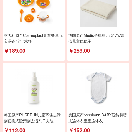
意大利原产Cosmoplast儿童餐具 宝
德国原产Mudis全棉婴儿毯宝宝盖
宝汤碗 宝宝水杯
毯儿童毯毯子
￥189.00
￥259.00
韩国原产PURERUN儿童环保去污
美国原产bonnbonn BABY混纺棉婴
剂便携式除污剂去渍剂单支装
儿连体衣宝宝连体衣
￥112.00
￥152.00