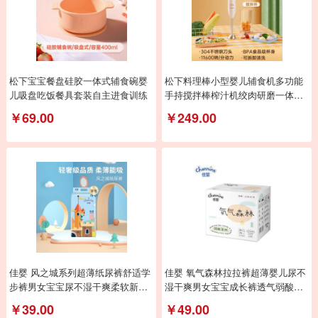
松下宝宝餐盘硅胶一体式辅食碗婴
松下料理棒小型婴儿辅食机多功能
儿吸盘吃饭餐具套装自主进食训练
手持搅拌棒榨汁机绞肉研磨一体机
MX-GS2DSQ
￥69.00
￥249.00
佳婴 风之城系列超薄纸尿裤舒适学
佳婴 氧气森林拉拉裤超薄婴儿尿不
步裤男女宝宝尿不湿干爽柔软新生
湿干爽男女宝宝成长裤透气弱酸亲
儿透气尿裤
肤小内裤式
￥39.00
￥49.00