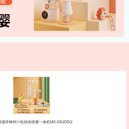
拌棒榨汁机绞肉研磨一体机MX-GS2DSQ