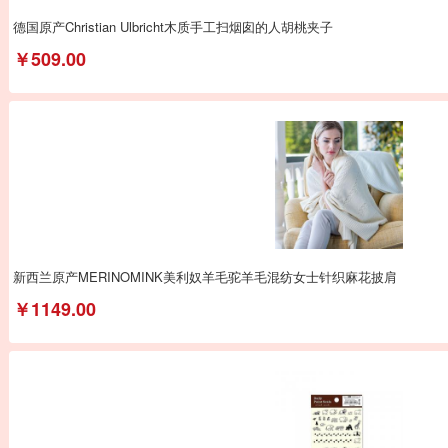
德国原产Christian Ulbricht木质手工扫烟囱的人胡桃夹子
￥509.00
新西兰原产MERINOMINK美利奴羊毛驼羊毛混纺女士针织麻花披肩
￥1149.00