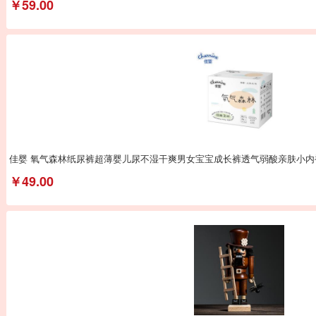
￥59.00
佳婴 氧气森林纸尿裤超薄婴儿尿不湿干爽男女宝宝成长裤透气弱酸亲肤小内
￥49.00