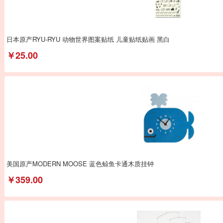
日本原产RYU-RYU 动物世界图案贴纸 儿童贴纸贴画 黑白
￥25.00
美国原产MODERN MOOSE 蓝色鲸鱼卡通木质挂钟
￥359.00