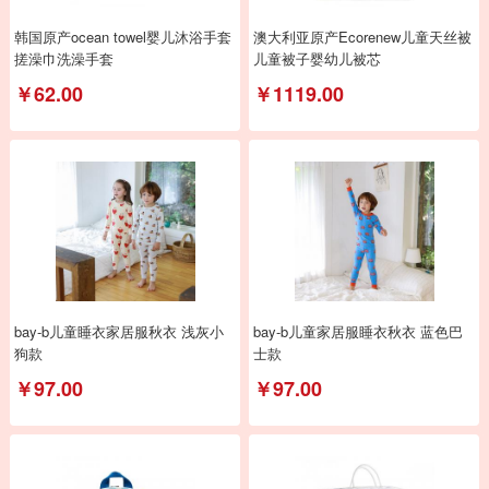
韩国原产ocean towel婴儿沐浴手套
澳大利亚原产Ecorenew儿童天丝被
搓澡巾洗澡手套
儿童被子婴幼儿被芯
￥62.00
￥1119.00
bay-b儿童睡衣家居服秋衣 浅灰小
bay-b儿童家居服睡衣秋衣 蓝色巴
狗款
士款
￥97.00
￥97.00