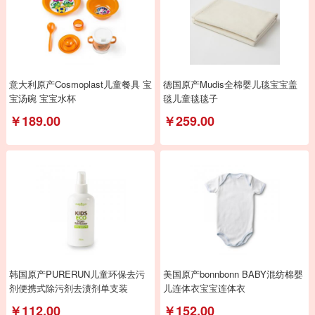
意大利原产Cosmoplast儿童餐具 宝
德国原产Mudis全棉婴儿毯宝宝盖
宝汤碗 宝宝水杯
毯儿童毯毯子
￥189.00
￥259.00
韩国原产PURERUN儿童环保去污
美国原产bonnbonn BABY混纺棉婴
剂便携式除污剂去渍剂单支装
儿连体衣宝宝连体衣
￥112.00
￥152.00