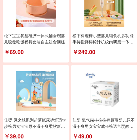
松下宝宝餐盘硅胶一体式辅食碗婴
松下料理棒小型婴儿辅食机多功能
儿吸盘吃饭餐具套装自主进食训练
手持搅拌棒榨汁机绞肉研磨一体机
MX-GS2DSQ
￥69.00
￥249.00
佳婴 风之城系列超薄纸尿裤舒适学
佳婴 氧气森林拉拉裤超薄婴儿尿不
步裤男女宝宝尿不湿干爽柔软新生
湿干爽男女宝宝成长裤透气弱酸亲
儿透气尿裤
肤小内裤式
￥39.00
￥49.00