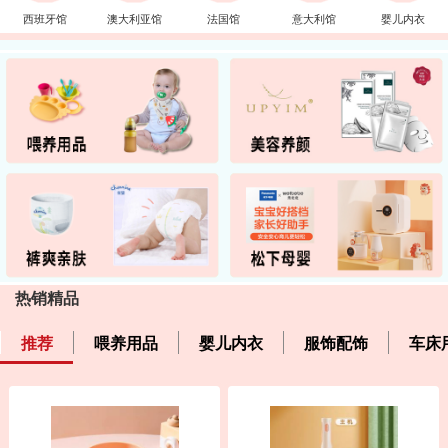
西班牙馆
澳大利亚馆
法国馆
意大利馆
婴儿内衣
热销精品
推荐
喂养用品
婴儿内衣
服饰配饰
车床