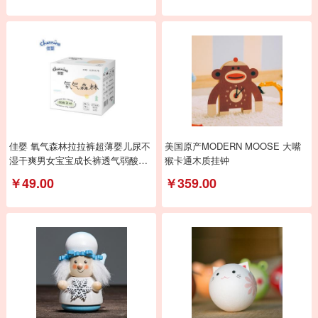
佳婴 氧气森林拉拉裤超薄婴儿尿不
美国原产MODERN MOOSE 大嘴
湿干爽男女宝宝成长裤透气弱酸亲
猴卡通木质挂钟
肤小内裤式
￥49.00
￥359.00