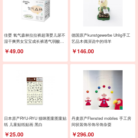
佳婴 氧气森林拉拉裤超薄婴儿尿不
德国原产kunstgewerbe Uhlig手工
湿干爽男女宝宝成长裤透气弱酸亲
艺品木偶演说中的绵羊
肤小内裤式
￥49.00
￥146.00
日本原产RYU-RYU 猫咪图案图案贴
丹麦原产Flensted mobiles 手工房
纸 儿童贴纸贴画 黑白
间状装饰吊饰吊饰杂耍
￥25.00
￥296.00