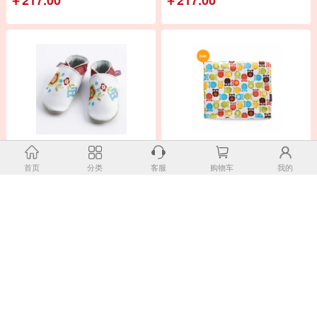
英国原产Starchild牛皮童鞋婴幼儿
韩国原产borny基本棉婴幼儿四季毯
学步鞋软底鞋
婴儿毯宝宝毯85*105cm
首页
分类
客服
购物车
我的
￥239.00
￥323.00