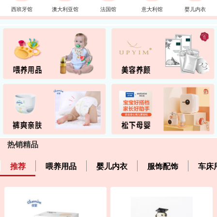
西班牙馆
澳大利亚馆
法国馆
意大利馆
婴儿内衣
热销精品
推荐
喂养用品
婴儿内衣
服饰配饰
车床