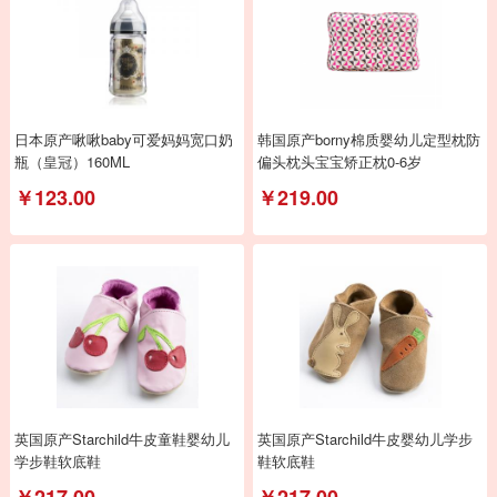
日本原产啾啾baby可爱妈妈宽口奶
韩国原产borny棉质婴幼儿定型枕防
瓶（皇冠）160ML
偏头枕头宝宝矫正枕0-6岁
￥123.00
￥219.00
英国原产Starchild牛皮童鞋婴幼儿
英国原产Starchild牛皮婴幼儿学步
学步鞋软底鞋
鞋软底鞋
￥217.00
￥217.00