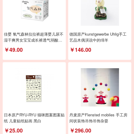
佳婴 氧气森林拉拉裤超薄婴儿尿不
德国原产kunstgewerbe Uhlig手工
湿干爽男女宝宝成长裤透气弱酸亲
艺品木偶演说中的绵羊
肤小内裤式
￥49.00
￥146.00
日本原产RYU-RYU 猫咪图案图案贴
丹麦原产Flensted mobiles 手工房
纸 儿童贴纸贴画 黑白
间状装饰吊饰吊饰杂耍
￥25.00
￥296.00