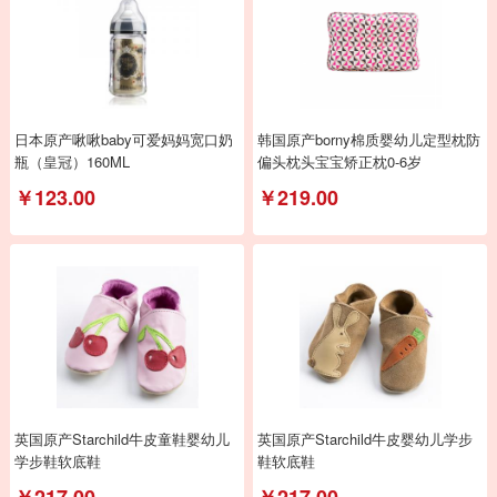
日本原产啾啾baby可爱妈妈宽口奶
韩国原产borny棉质婴幼儿定型枕防
瓶（皇冠）160ML
偏头枕头宝宝矫正枕0-6岁
￥123.00
￥219.00
英国原产Starchild牛皮童鞋婴幼儿
英国原产Starchild牛皮婴幼儿学步
学步鞋软底鞋
鞋软底鞋
￥217.00
￥217.00