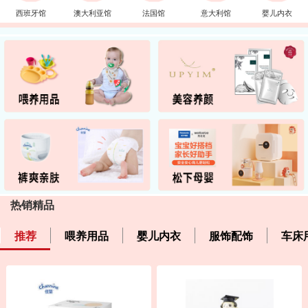
西班牙馆
澳大利亚馆
法国馆
意大利馆
婴儿内衣
热销精品
推荐
喂养用品
婴儿内衣
服饰配饰
车床