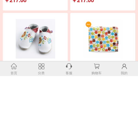
英国原产Starchild牛皮童鞋婴幼儿
韩国原产borny基本棉婴幼儿四季毯
学步鞋软底鞋
婴儿毯宝宝毯85*105cm
首页
分类
客服
购物车
我的
￥239.00
￥323.00