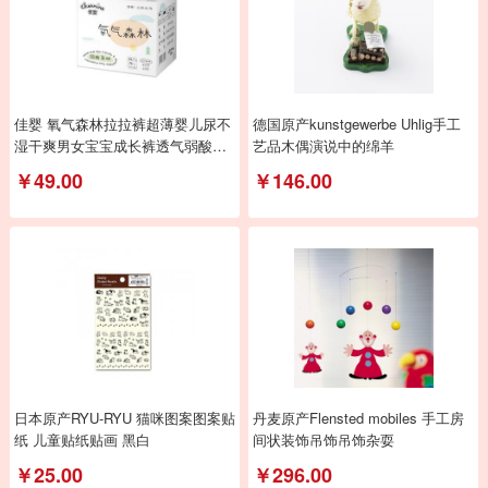
佳婴 氧气森林拉拉裤超薄婴儿尿不
德国原产kunstgewerbe Uhlig手工
湿干爽男女宝宝成长裤透气弱酸亲
艺品木偶演说中的绵羊
肤小内裤式
￥49.00
￥146.00
日本原产RYU-RYU 猫咪图案图案贴
丹麦原产Flensted mobiles 手工房
纸 儿童贴纸贴画 黑白
间状装饰吊饰吊饰杂耍
￥25.00
￥296.00