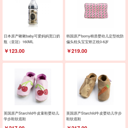
日本原产啾啾baby可爱妈妈宽口奶
韩国原产borny棉质婴幼儿定型枕防
瓶（皇冠）160ML
偏头枕头宝宝矫正枕0-6岁
￥123.00
￥219.00
英国原产Starchild牛皮童鞋婴幼儿
英国原产Starchild牛皮婴幼儿学步
学步鞋软底鞋
鞋软底鞋
￥217.00
￥217.00