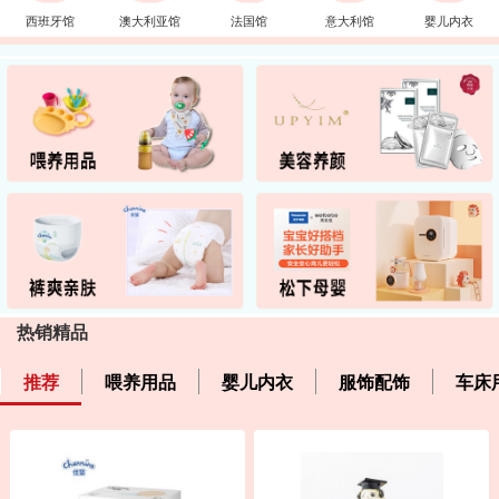
西班牙馆
澳大利亚馆
法国馆
意大利馆
婴儿内衣
热销精品
推荐
喂养用品
婴儿内衣
服饰配饰
车床