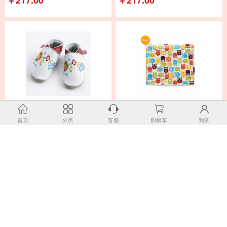
英国原产Starchild牛皮童鞋婴幼儿
韩国原产borny基本棉婴幼儿四季毯
学步鞋软底鞋
婴儿毯宝宝毯85*105cm
首页
分类
客服
购物车
我的
￥239.00
￥323.00