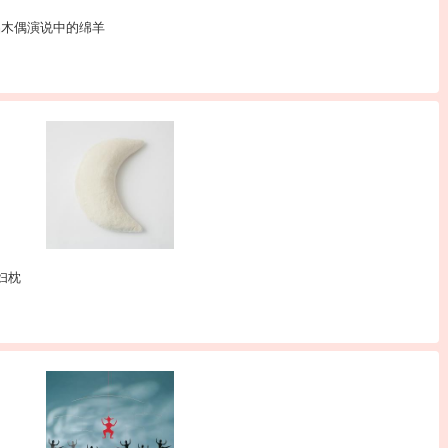
手工艺品木偶演说中的绵羊
妇枕