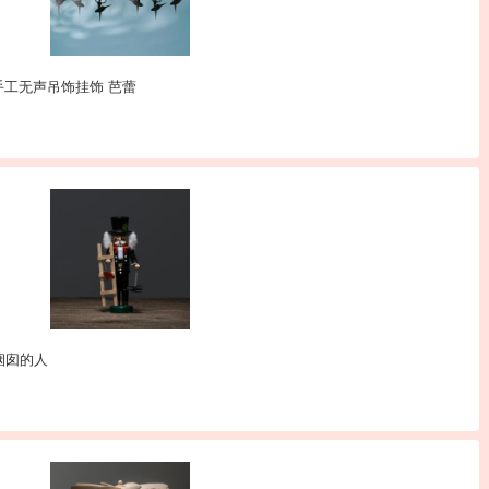
间装饰手工无声吊饰挂饰 芭蕾
烟囱的人