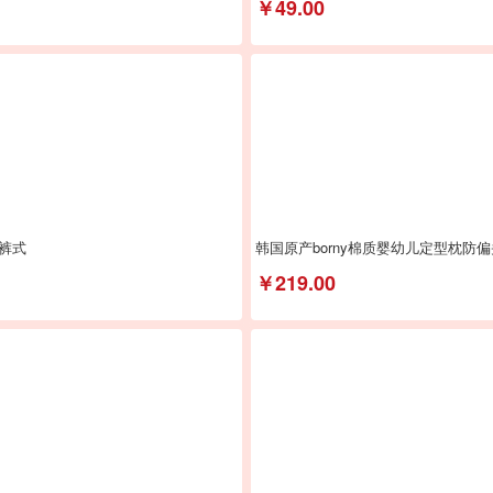
￥49.00
裤式
韩国原产borny棉质婴幼儿定型枕防偏
￥219.00