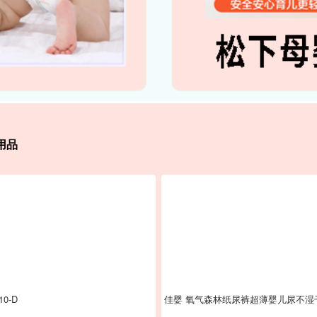
用品
0-D
佳婴 氧气森林纸尿裤超薄婴儿尿不