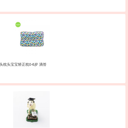
头枕头宝宝矫正枕0-6岁 滴答