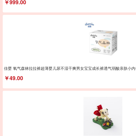
￥999.00
佳婴 氧气森林拉拉裤超薄婴儿尿不湿干爽男女宝宝成长裤透气弱酸亲肤小内
￥49.00