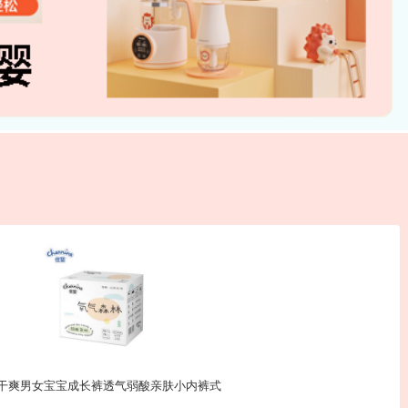
湿干爽男女宝宝成长裤透气弱酸亲肤小内裤式