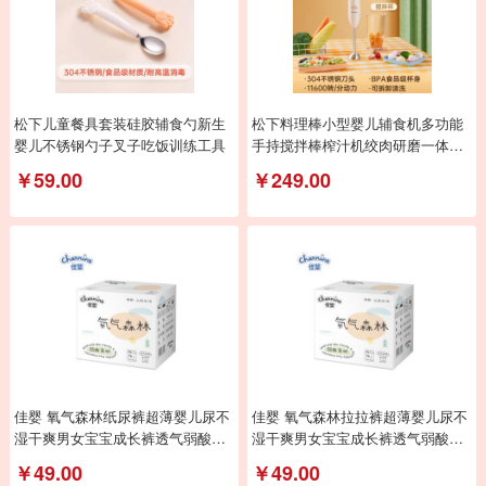
松下儿童餐具套装硅胶辅食勺新生
松下料理棒小型婴儿辅食机多功能
婴儿不锈钢勺子叉子吃饭训练工具
手持搅拌棒榨汁机绞肉研磨一体机
MX-GS2DSQ
￥59.00
￥249.00
佳婴 氧气森林纸尿裤超薄婴儿尿不
佳婴 氧气森林拉拉裤超薄婴儿尿不
湿干爽男女宝宝成长裤透气弱酸亲
湿干爽男女宝宝成长裤透气弱酸亲
肤小内裤式
肤小内裤式
￥49.00
￥49.00