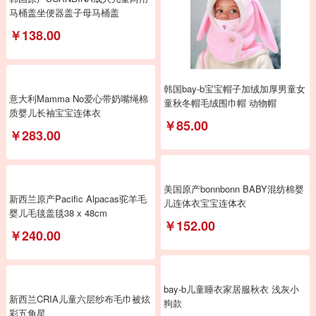
马桶盖坐便器盖子母马桶盖
￥138.00
韩国bay-b宝宝帽子加绒加厚男童女
意大利Mamma No爱心带奶嘴绳棉
童秋冬帽毛绒围巾帽 动物帽
质婴儿长袖宝宝连体衣
￥85.00
￥283.00
新西兰原产Pacific Alpacas驼羊毛
婴儿毛毯盖毯38 x 48cm
￥240.00
美国原产bonnbonn BABY混纺棉婴
儿连体衣宝宝连体衣
￥152.00