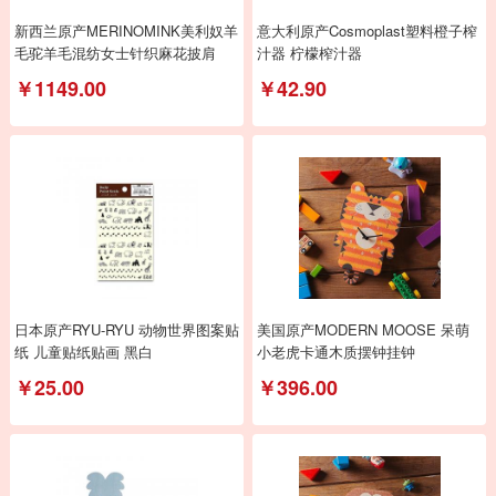
新西兰原产MERINOMINK美利奴羊
意大利原产Cosmoplast塑料橙子榨
毛驼羊毛混纺女士针织麻花披肩
汁器 柠檬榨汁器
￥1149.00
￥42.90
日本原产RYU-RYU 动物世界图案贴
美国原产MODERN MOOSE 呆萌
纸 儿童贴纸贴画 黑白
小老虎卡通木质摆钟挂钟
￥25.00
￥396.00