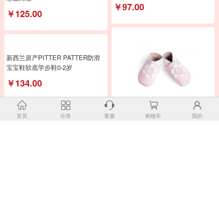
新西兰CRIA儿童六层纱布毛巾被炫
bay-b儿童睡衣家居服秋衣 浅灰小
彩五角星
狗款
￥125.00
￥97.00
新西兰原产PITTER PATTER防滑
首页
分类
客服
购物车
我的
宝宝鞋软底学步鞋0-2岁
￥134.00
新西兰原产PITTER PATTER婴儿
鞋防滑宝宝鞋软底学步鞋
￥134.00