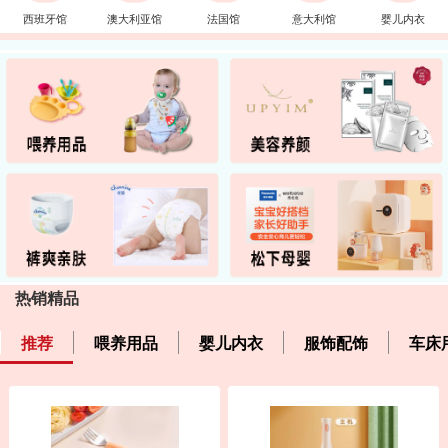
西班牙馆
澳大利亚馆
法国馆
意大利馆
婴儿内衣
热销精品
推荐
喂养用品
婴儿内衣
服饰配饰
车床