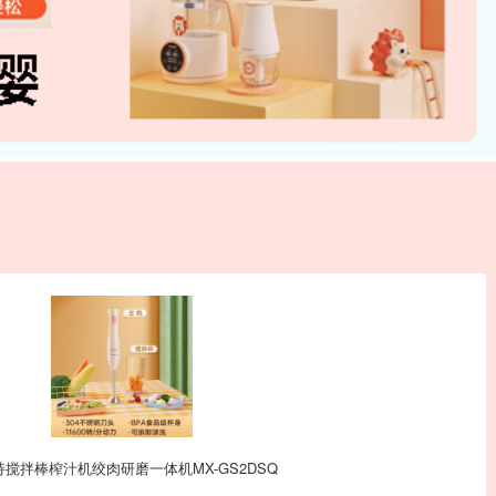
拌棒榨汁机绞肉研磨一体机MX-GS2DSQ