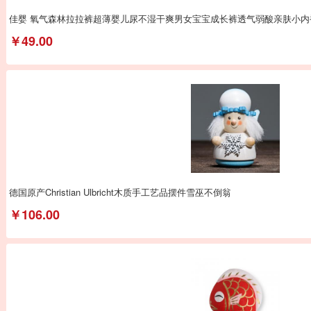
佳婴 氧气森林拉拉裤超薄婴儿尿不湿干爽男女宝宝成长裤透气弱酸亲肤小内
￥49.00
德国原产Christian Ulbricht木质手工艺品摆件雪巫不倒翁
￥106.00