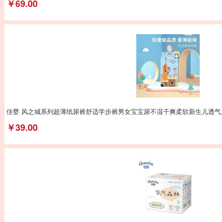
￥69.00
佳婴 风之城系列超薄纸尿裤舒适学步裤男女宝宝尿不湿干爽柔软新生儿透气
￥39.00