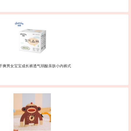
湿干爽男女宝宝成长裤透气弱酸亲肤小内裤式