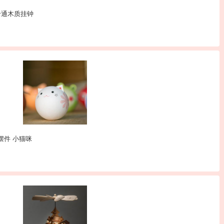
猴卡通木质挂钟
偶摆件 小猫咪