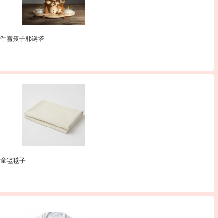
质手工摆件雪孩子耶诞塔
儿童毯毯子