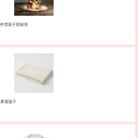
质手工摆件雪孩子耶诞塔
儿童毯毯子