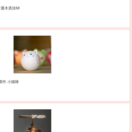
猴卡通木质挂钟
偶摆件 小猫咪