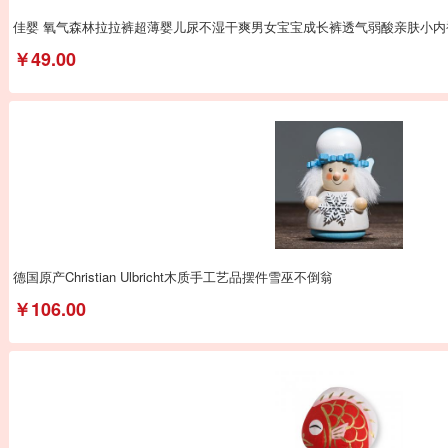
佳婴 氧气森林拉拉裤超薄婴儿尿不湿干爽男女宝宝成长裤透气弱酸亲肤小内
￥49.00
德国原产Christian Ulbricht木质手工艺品摆件雪巫不倒翁
￥106.00