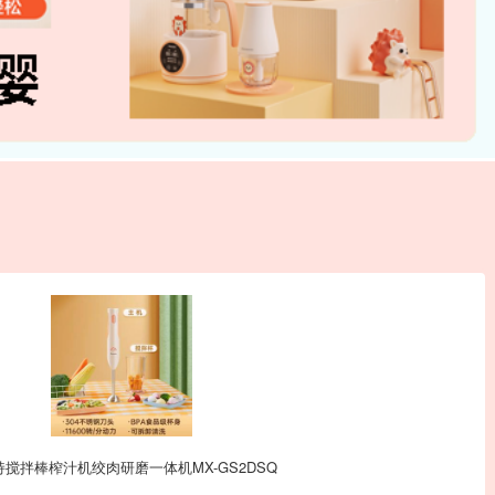
拌棒榨汁机绞肉研磨一体机MX-GS2DSQ