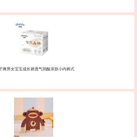
湿干爽男女宝宝成长裤透气弱酸亲肤小内裤式