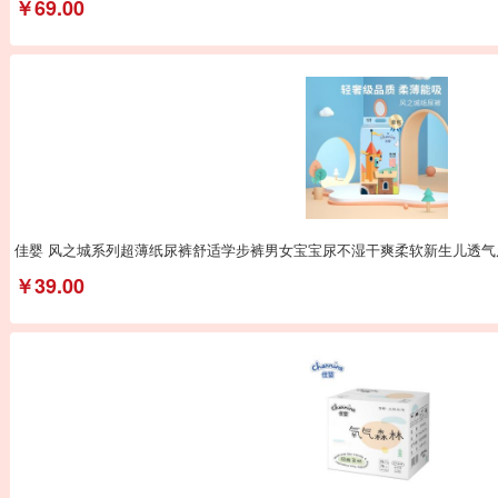
￥69.00
佳婴 风之城系列超薄纸尿裤舒适学步裤男女宝宝尿不湿干爽柔软新生儿透气
￥39.00