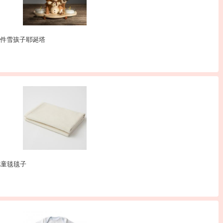
质手工摆件雪孩子耶诞塔
儿童毯毯子