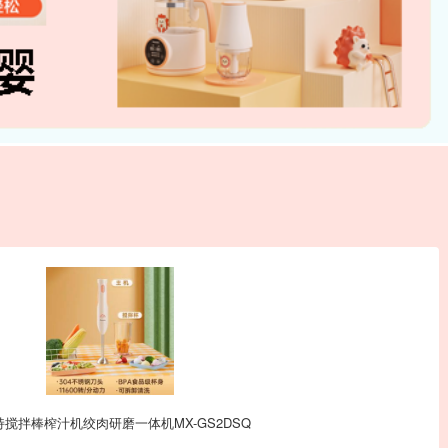
拌棒榨汁机绞肉研磨一体机MX-GS2DSQ