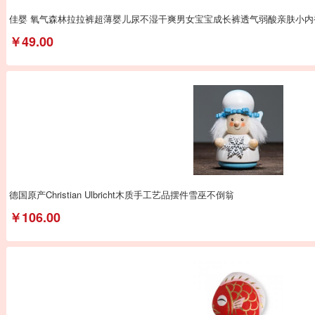
佳婴 氧气森林拉拉裤超薄婴儿尿不湿干爽男女宝宝成长裤透气弱酸亲肤小内
￥49.00
德国原产Christian Ulbricht木质手工艺品摆件雪巫不倒翁
￥106.00