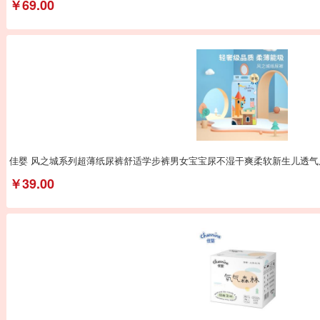
￥69.00
佳婴 风之城系列超薄纸尿裤舒适学步裤男女宝宝尿不湿干爽柔软新生儿透气
￥39.00