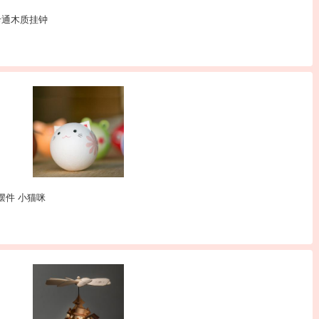
猴卡通木质挂钟
偶摆件 小猫咪