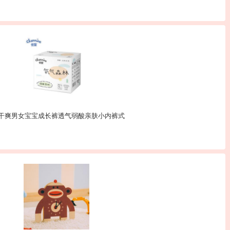
湿干爽男女宝宝成长裤透气弱酸亲肤小内裤式