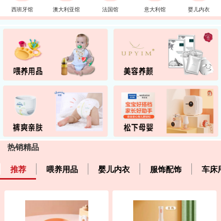
西班牙馆
澳大利亚馆
法国馆
意大利馆
婴儿内衣
热销精品
推荐
喂养用品
婴儿内衣
服饰配饰
车床