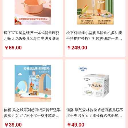
松下宝宝餐盘硅胶一体式辅食碗婴
松下料理棒小型婴儿辅食机多功能
儿吸盘吃饭餐具套装自主进食训练
手持搅拌棒榨汁机绞肉研磨一体机
MX-GS2DSQ
￥69.00
￥249.00
佳婴 风之城系列超薄纸尿裤舒适学
佳婴 氧气森林拉拉裤超薄婴儿尿不
步裤男女宝宝尿不湿干爽柔软新生
湿干爽男女宝宝成长裤透气弱酸亲
儿透气尿裤
肤小内裤式
￥39.00
￥49.00