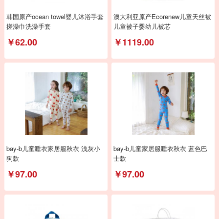
韩国原产ocean towel婴儿沐浴手套
澳大利亚原产Ecorenew儿童天丝被
搓澡巾洗澡手套
儿童被子婴幼儿被芯
￥62.00
￥1119.00
bay-b儿童睡衣家居服秋衣 浅灰小
bay-b儿童家居服睡衣秋衣 蓝色巴
狗款
士款
￥97.00
￥97.00