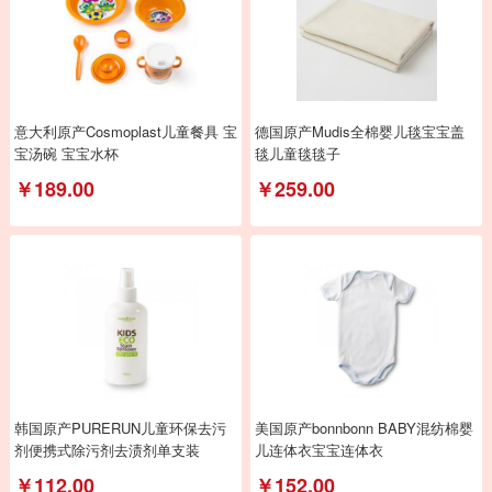
意大利原产Cosmoplast儿童餐具 宝
德国原产Mudis全棉婴儿毯宝宝盖
宝汤碗 宝宝水杯
毯儿童毯毯子
￥189.00
￥259.00
韩国原产PURERUN儿童环保去污
美国原产bonnbonn BABY混纺棉婴
剂便携式除污剂去渍剂单支装
儿连体衣宝宝连体衣
￥112.00
￥152.00