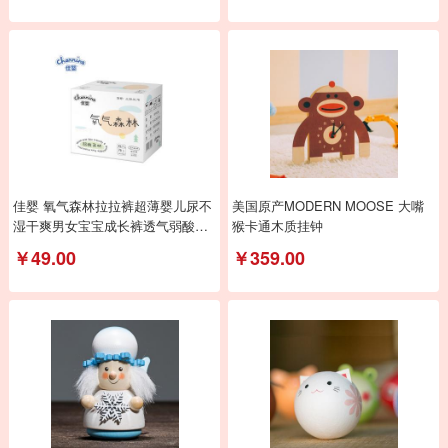
佳婴 氧气森林拉拉裤超薄婴儿尿不
美国原产MODERN MOOSE 大嘴
湿干爽男女宝宝成长裤透气弱酸亲
猴卡通木质挂钟
肤小内裤式
￥49.00
￥359.00